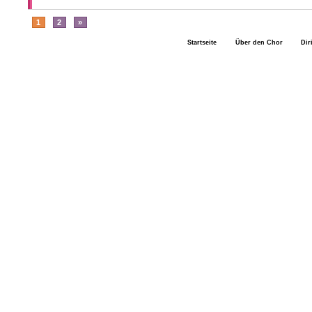
1
2
»
Startseite
Über den Chor
Dir